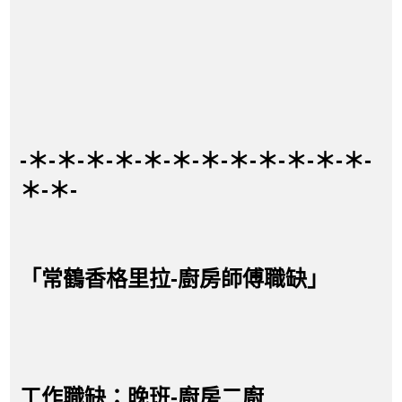
-＊-＊-＊-＊-＊-＊-＊-＊-＊-＊-＊-＊-
＊-＊-
「常鶴香格里拉-廚房師傅職缺」
工作職缺：晚班-廚房二廚