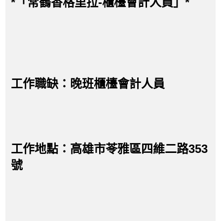
*「常鶴香格里拉-櫃檯會計人員」*
工作職缺：晚班櫃檯會計人員
工作地點：高雄市苓雅區四維二路353
號