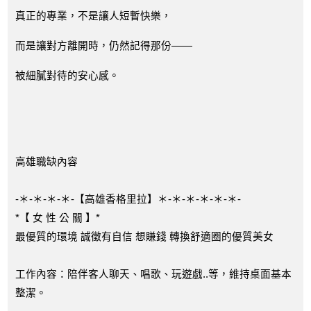
真正的專業，不是讓人短暫快樂，
而是讓對方離開時，仍然記得那份——
被細膩對待的安心感。
高雄職缺內容
-＊-＊-＊-＊-【高雄香格里拉】＊-＊-＊-＊-＊-＊-
*【 女 性 公 關 】*
最優質的環境 誠徵有自信 想賺錢 轉換舒適圈的優質美女
工作內容：陪伴客人聊天、唱歌、玩遊戲..等，維持桌面基本
整潔。