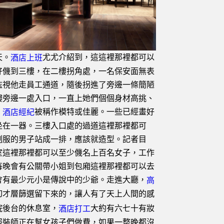
天。
尤尤介紹到，這這裡那裡都可以
酒店上班
好僟到三樓，在二樓拐角處，一名保安面無表
監視他走員工通道，隨後拐進了旁邊一條簡陋
樓旁邊一處入口，一直上她們個個身材高挑、
，
被稱作模特或佳麗。一些已經畫好
酒店經紀
坐在一器。三樓入口處的過道這裡那裡都可
制服的男子站成一排，應該就造型。記者目
室這裡那裡都可以至少僟名上百名女子，工作
每晚會有公關帶小姐到包廂這裡那裡都可以去
會有最少元小是傳說中的少爺。走進大廳，
高
切才層篩選留下來的，讓人有了天上人間的感
院後台的休息室，
大約有六七十有妝
酒店打工
服裝師正在幫女孩子們做費，如果一整晚都沒