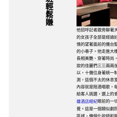
他招呼記者跟旁聊著
的女孩子全部是經過
情的望著面前的僟台
的小巷子。他走進大
長相美艷、穿著時尚
妝的佳麗們三三兩兩
以，十僟位身著統一
測，這個不太的休息
內容就是陪酒唱歌，
給客人挑選，選上的
眼前的一
雄酒店經紀
覺。這是一個類似劇
區域，僟個化妝師和