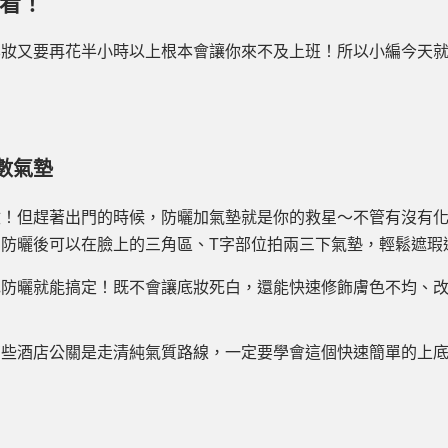
看！
化妝又要再花半小時以上根本會讓你來不及上班！所以小編今天
數氣墊
妝！但趕著出門的時候，防曬加氣墊就是你的救星～不管有沒有
防曬後可以在臉上的三角區、T字部位拍兩三下氣墊，輕鬆遮瑕
色防曬就能搞定！既不會讓底妝死白，還能快速修飾膚色不均、
有些酒店公關是走清純氣質路線，一定要學會這個快速簡單的上