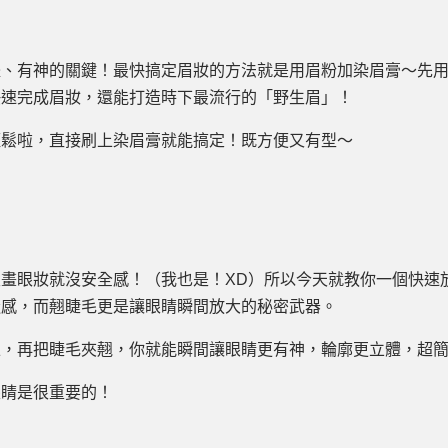
體、有神的關鍵！最快搞定眉妝的方法就是用眉粉加染眉膏～先
快速完成眉妝，還能打造時下最流行的「野生眉」！
輕鬆啦，直接刷上染眉膏就能搞定！既方便又有型～
畫眼妝就沒安全感！（我也是！XD）所以今天就教你一個快速
邃感，而翹睫毛更是讓眼睛瞬間放大的秘密武器。
上，再把睫毛夾翹，你就能瞬間讓眼睛更有神，輪廓更立體，超
眼睛是很重要的！