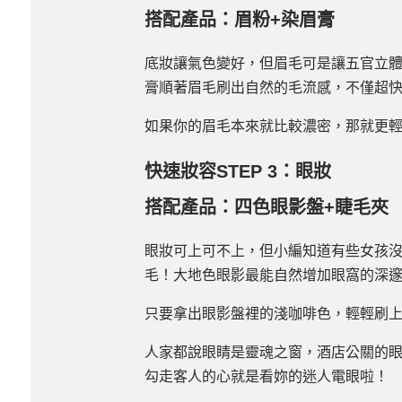
搭配產品：眉粉+染眉膏
底妝讓氣色變好，但眉毛可是讓五官立
膏順著眉毛刷出自然的毛流感，不僅超
如果你的眉毛本來就比較濃密，那就更
快速妝容STEP 3：眼妝
搭配產品：四色眼影盤+睫毛夾
眼妝可上可不上，但小編知道有些女孩沒
毛！大地色眼影最能自然增加眼窩的深
只要拿出眼影盤裡的淺咖啡色，輕輕刷
人家都說眼睛是靈魂之窗，酒店公關的
勾走客人的心就是看妳的迷人電眼啦！