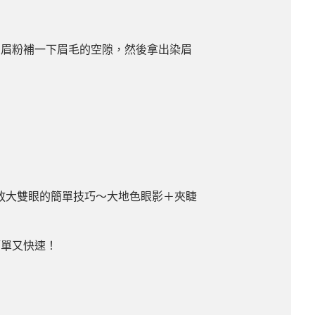
用眉粉補一下眉毛的空隙，然後拿出染眉
放大雙眼的簡單技巧～大地色眼影＋夾睫
簡單又快速！