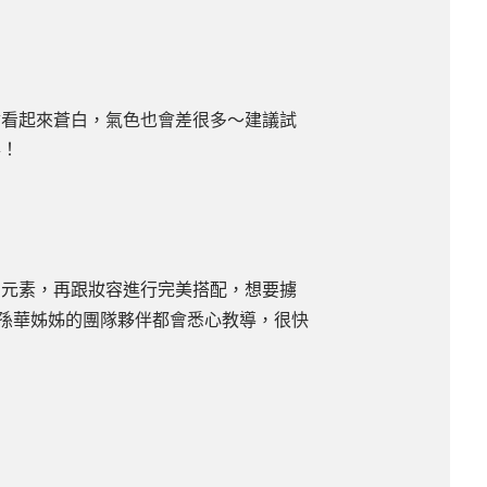
會看起來蒼白，氣色也會差很多～建議試
得！
尚元素，再跟妝容進行完美搭配，想要擄
孫華姊姊的團隊夥伴都會悉心教導，很快