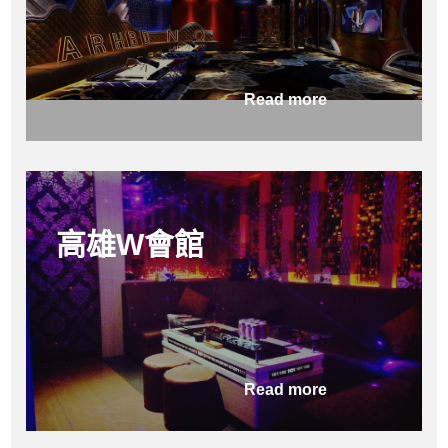
Read more
高雄W會館
Read more