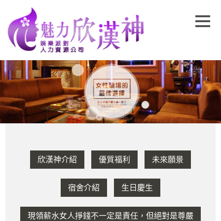
欣漢神介紹
優質福利
未來願景
宿舍介紹
生日慶生
現領薪水女人掙錢不一定是責任，但絕對是尊嚴