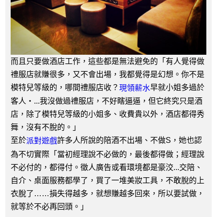
而且只要做酒店工作，這些都是無法避免的「有人覺得做
禮服店就賺很多，又不會出場，我都覺得是幻想。你不是
模特兒等級的，哪間禮服店收？
早就小姐多過於
現領薪水
客人‧...我沒做過禮服店，不好瞎逼逼，但它終究只是酒
店，除了模特兒等級的小姐多、收費貴以外，酒店都得秀
舞，沒有不脫的。」
至於
許多人所說的陪酒不出場、不做S，她也認
派對遊戲
為不切實際「當初經理說不必做的，最後都得做；經理說
不必付的，都得付。徵人廣告或看環境都是豪洨...交陪、
自介、桌面服務都學了，買了一堆美妝工具，不敢脫的上
衣脫了……損失得越多，就想賺越多回來，所以要試做，
就等於不必再回頭。」