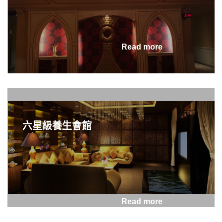
Read more
2026-07-31
從foodpanda外送員到酒
店公關：以前在城市裡趕時
間，現在學會在每一段相處
裡放慢腳步
六星級養生會館
Read more
2026-07-31
高端社交公關真正稀缺的，