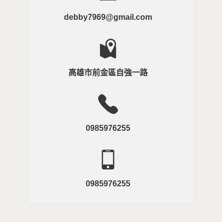
debby7969@gmail.com
高雄市前金區自強一路
2026-07-17
從幼兒園老師到酒店公關：
以前照顧孩子的情緒，現在
0985976255
學會理解每一個大人的疲憊
0985976255