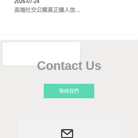
2026-07-24
高端社交公關真正讓人信任
的，不是八面玲瓏，而是情
緒穩定
Contact Us
聯絡我們
2026-07-17
從健身房櫃檯到酒店公關：
以前記住會員的習慣，現在
更懂得看見每個人的需要